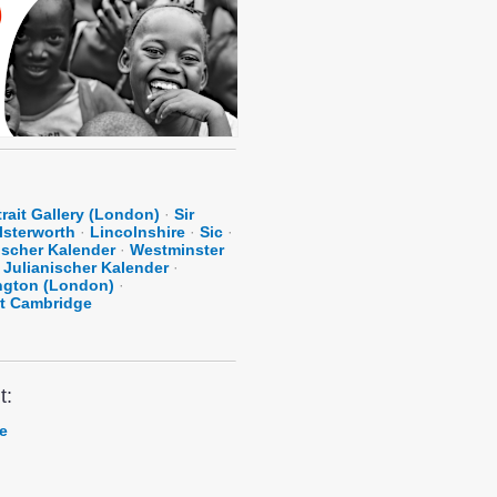
trait Gallery (London)
·
Sir
lsterworth
·
Lincolnshire
·
Sic
·
ischer Kalender
·
Westminster
Julianischer Kalender
·
ngton (London)
·
ät Cambridge
t:
e