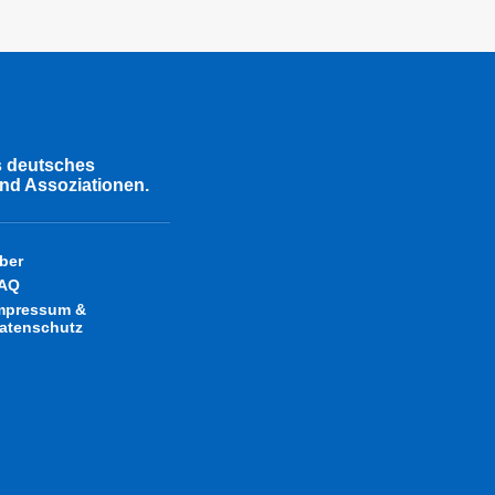
s deutsches
nd Assoziationen.
ber
AQ
mpressum &
atenschutz