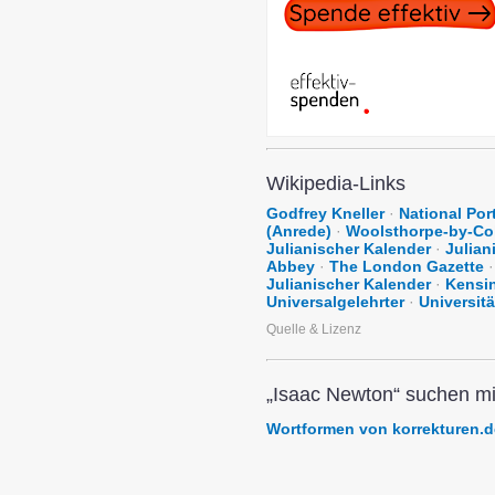
Wikipedia-Links
Godfrey Kneller
·
National Por
(Anrede)
·
Woolsthorpe-by-Co
Julianischer Kalender
·
Julian
Abbey
·
The London Gazette
·
Julianischer Kalender
·
Kensi
Universalgelehrter
·
Universit
Quelle & Lizenz
„Isaac Newton“ suchen mi
Wortformen von korrekturen.d