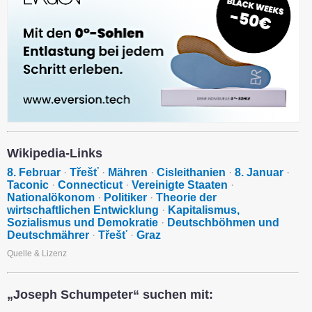
Wikipedia-Links
8. Februar
·
Třešť
·
Mähren
·
Cisleithanien
·
8. Januar
·
Taconic
·
Connecticut
·
Vereinigte Staaten
·
Nationalökonom
·
Politiker
·
Theorie der
wirtschaftlichen Entwicklung
·
Kapitalismus,
Sozialismus und Demokratie
·
Deutschböhmen und
Deutschmährer
·
Třešť
·
Graz
Quelle & Lizenz
„Joseph Schumpeter“ suchen mit: