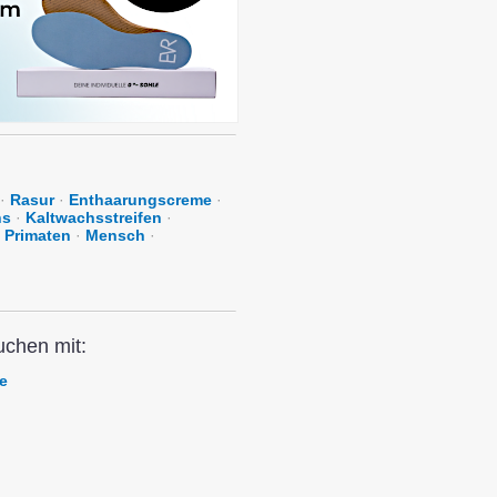
·
Rasur
·
Enthaarungscreme
·
hs
·
Kaltwachsstreifen
·
Primaten
·
Mensch
·
uchen mit:
e