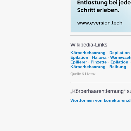
Wikipedia-Links
Körperbehaarung
·
Depilation
Epilation
·
Halawa
·
Warmwac
Epilierer
·
Pinzette
·
Epilation
·
Körperbehaarung
·
Reibung
Quelle & Lizenz
„Körperhaarentfernung“ s
Wortformen von korrekturen.d