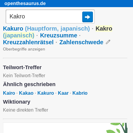
openthesaurus.de
Kakuro
(
Hauptform
,
japanisch
)
·
Kakro
(
japanisch
)
·
Kreuzsumme
·
Kreuzzahlenrätsel
·
Zahlenschwede
Oberbegriffe anzeigen
Teilwort-Treffer
Kein Teilwort-Treffer
Ähnlich geschrieben
Kairo
·
Kakao
·
Kakuro
·
Kaar
·
Kabrio
Wiktionary
Keine direkten Treffer