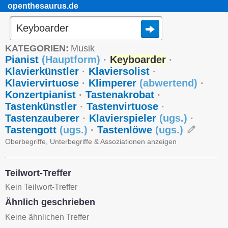
openthesaurus.de
KATEGORIEN:
Musik
Pianist
(
Hauptform
)
·
Keyboarder
·
Klavierkünstler
·
Klaviersolist
·
Klaviervirtuose
·
Klimperer
(
abwertend
)
·
Konzertpianist
·
Tastenakrobat
·
Tastenkünstler
·
Tastenvirtuose
·
Tastenzauberer
·
Klavierspieler
(
ugs.
)
·
Tastengott
(
ugs.
)
·
Tastenlöwe
(
ugs.
)
Oberbegriffe, Unterbegriffe & Assoziationen anzeigen
Teilwort-Treffer
Kein Teilwort-Treffer
Ähnlich geschrieben
Keine ähnlichen Treffer