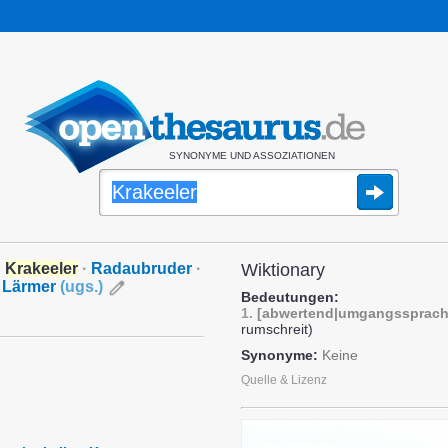
SYNONYME UND ASSOZIATIONEN
·
Krakeeler
·
Radaubruder
·
Wiktionary
Lärmer
(
ugs.
)
Bedeutungen:
1.
[abwertend|umgangssprach
rumschreit)
Synonyme:
Keine
Quelle & Lizenz