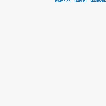
krakeelen
·
Krakelei
·
Kradmeld