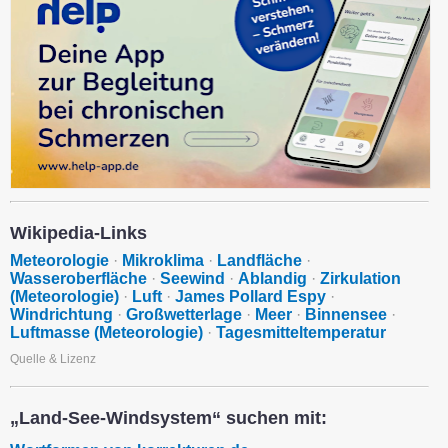
Wikipedia-Links
Meteorologie
·
Mikroklima
·
Landfläche
·
Wasseroberfläche
·
Seewind
·
Ablandig
·
Zirkulation
(Meteorologie)
·
Luft
·
James Pollard Espy
·
Windrichtung
·
Großwetterlage
·
Meer
·
Binnensee
·
Luftmasse (Meteorologie)
·
Tagesmitteltemperatur
Quelle & Lizenz
„Land-See-Windsystem“ suchen mit: