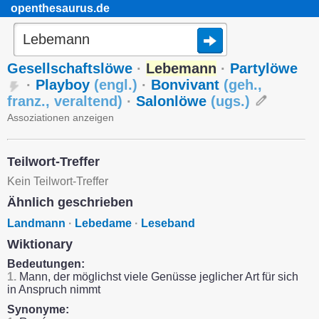
openthesaurus.de
Gesellschaftslöwe
·
Lebemann
·
Partylöwe
·
Playboy
(
engl.
)
·
Bonvivant
(
geh.
,
franz.
,
veraltend
)
·
Salonlöwe
(
ugs.
)
Assoziationen anzeigen
Teilwort-Treffer
Kein Teilwort-Treffer
Ähnlich geschrieben
Landmann
·
Lebedame
·
Leseband
Wiktionary
Bedeutungen:
1.
Mann, der möglichst viele Genüsse jeglicher Art für sich
in Anspruch nimmt
Synonyme: