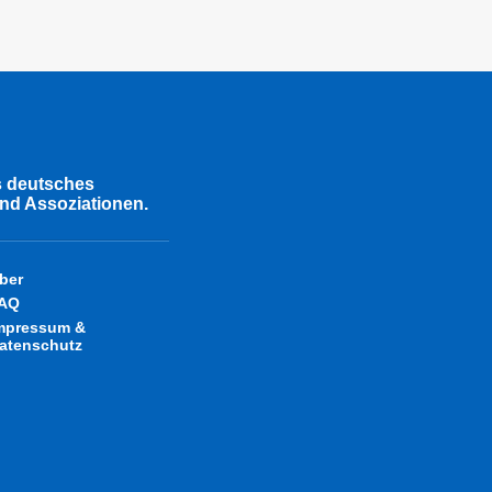
s deutsches
nd Assoziationen.
ber
AQ
mpressum &
atenschutz