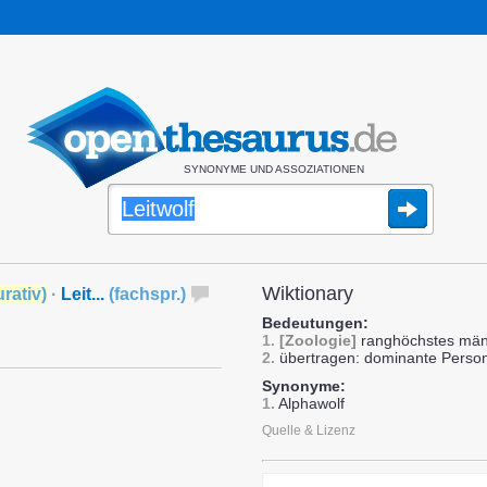
SYNONYME UND ASSOZIATIONEN
Wiktionary
urativ
)
·
Leit...
(
fachspr.
)
Bedeutungen:
1.
[Zoologie]
ranghöchstes männ
2.
übertragen: dominante Person
Synonyme:
1.
Alphawolf
Quelle & Lizenz