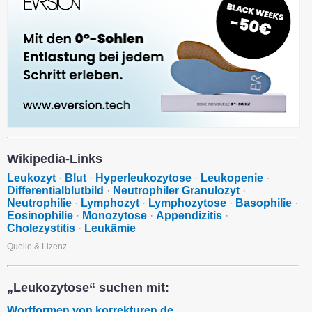
Wikipedia-Links
Leukozyt
·
Blut
·
Hyperleukozytose
·
Leukopenie
·
Differentialblutbild
·
Neutrophiler Granulozyt
·
Neutrophilie
·
Lymphozyt
·
Lymphozytose
·
Basophilie
·
Eosinophilie
·
Monozytose
·
Appendizitis
·
Cholezystitis
·
Leukämie
Quelle & Lizenz
„Leukozytose“ suchen mit:
Wortformen von korrekturen.de