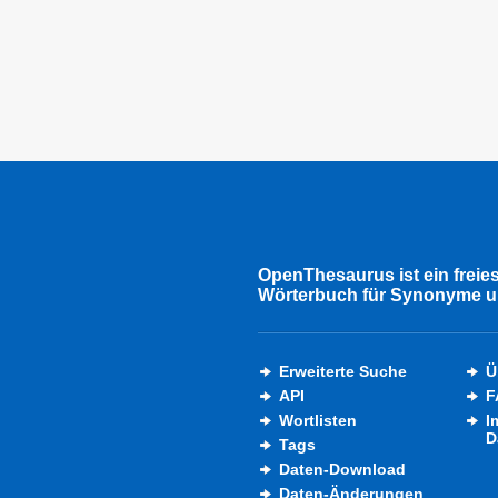
OpenThesaurus ist ein freie
Wörterbuch für Synonyme u
Erweiterte Suche
Ü
API
F
Wortlisten
I
D
Tags
Daten-Download
Daten-Änderungen