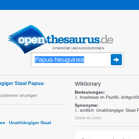
SYNONYME UND ASSOZIATIONEN
giger Staat Papua-
Wiktionary
Bedeutungen:
oziationen anzeigen
1.
Inselstaat im Pazifik; drittgröß
Synonyme:
1.
amtlich: Unabhängiger Staat
Quelle & Lizenz
nea
·
Unabhängiger Staat