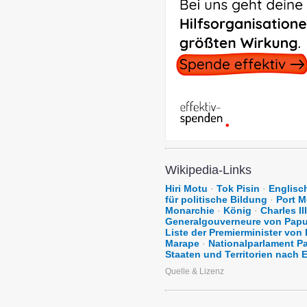
Wikipedia-Links
Hiri Motu
·
Tok Pisin
·
Englisc
für politische Bildung
·
Port 
Monarchie
·
König
·
Charles III
Generalgouverneure von Pap
Liste der Premierminister vo
Marape
·
Nationalparlament 
Staaten und Territorien nach
Quelle & Lizenz