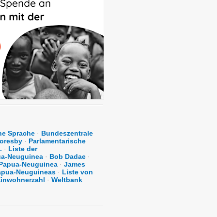
he Sprache
·
Bundeszentrale
Moresby
·
Parlamentarische
.
·
Liste der
ua-Neuguinea
·
Bob Dadae
·
n Papua-Neuguinea
·
James
Papua-Neuguineas
·
Liste von
 Einwohnerzahl
·
Weltbank