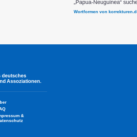
„Papua-Neuguinea“ suche
Wortformen von korrekturen.d
s deutsches
nd Assoziationen.
ber
AQ
mpressum &
atenschutz