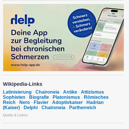
Wikipedia-Links
Latinisierung
·
Chaironeia
·
Antike
·
Attizismus
·
Sophisten
·
Biografie
·
Platonismus
·
Römisches
Reich
·
Nero
·
Flavier
·
Adoptivkaiser
·
Hadrian
(Kaiser)
·
Delphi
·
Chaironeia
·
Partherreich
Quelle & Lizenz