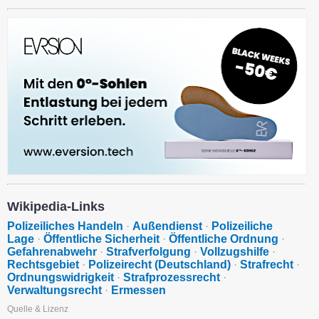
Wikipedia-Links
Polizeiliches Handeln
·
Außendienst
·
Polizeiliche
Lage
·
Öffentliche Sicherheit
·
Öffentliche Ordnung
·
Gefahrenabwehr
·
Strafverfolgung
·
Vollzugshilfe
·
Rechtsgebiet
·
Polizeirecht (Deutschland)
·
Strafrecht
·
Ordnungswidrigkeit
·
Strafprozessrecht
·
Verwaltungsrecht
·
Ermessen
Quelle & Lizenz