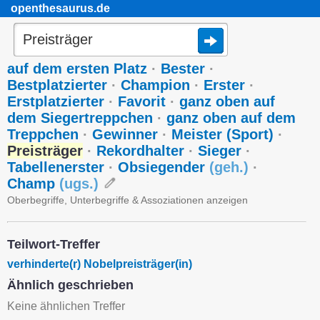
openthesaurus.de
auf dem ersten Platz
·
Bester
·
Bestplatzierter
·
Champion
·
Erster
·
Erstplatzierter
·
Favorit
·
ganz oben auf
dem Siegertreppchen
·
ganz oben auf dem
Treppchen
·
Gewinner
·
Meister (Sport)
·
Preisträger
·
Rekordhalter
·
Sieger
·
Tabellenerster
·
Obsiegender
(
geh.
)
·
Champ
(
ugs.
)
Oberbegriffe, Unterbegriffe & Assoziationen anzeigen
Teilwort-Treffer
verhinderte(r) Nobelpreisträger(in)
Ähnlich geschrieben
Keine ähnlichen Treffer