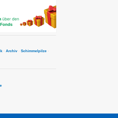
ek
·
Archiv
·
Schimmelpilze
·
e