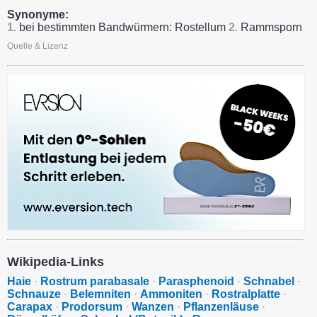
Synonyme:
1.
bei bestimmten Bandwürmern: Rostellum
2.
Rammsporn
Quelle & Lizenz
Wikipedia-Links
Haie
·
Rostrum parabasale
·
Parasphenoid
·
Schnabel
·
Schnauze
·
Belemniten
·
Ammoniten
·
Rostralplatte
·
Carapax
·
Prodorsum
·
Wanzen
·
Pflanzenläuse
·