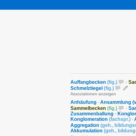
Auffangbecken
(
fig.
)
·
Sa
Schmelztiegel
(
fig.
)
Assoziationen anzeigen
Anhäufung
·
Ansammlung (v
Sammelbecken
(
fig.
)
·
Sa
Zusammenballung
·
Konglo
Konglomeration
(
fachspr.
)
·
Aggregation
(
geh.
,
bildungs
Akkumulation
(
geh.
,
bildung