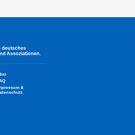
s deutsches
nd Assoziationen.
ber
AQ
mpressum &
atenschutz