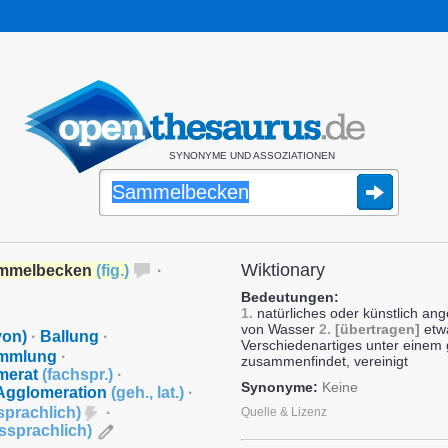
SYNONYME UND ASSOZIATIONEN
Wiktionary
mmelbecken
(
fig.
)
·
Bedeutungen:
1.
natürliches oder künstlich an
von Wasser
2.
[übertragen]
etwa
on)
·
Ballung
·
Verschiedenartiges unter eine
mmlung
·
zusammenfindet, vereinigt
merat
(
fachspr.
)
·
Synonyme:
Keine
Agglomeration
(
geh.
,
lat.
)
·
sprachlich
)
·
Quelle & Lizenz
ssprachlich
)