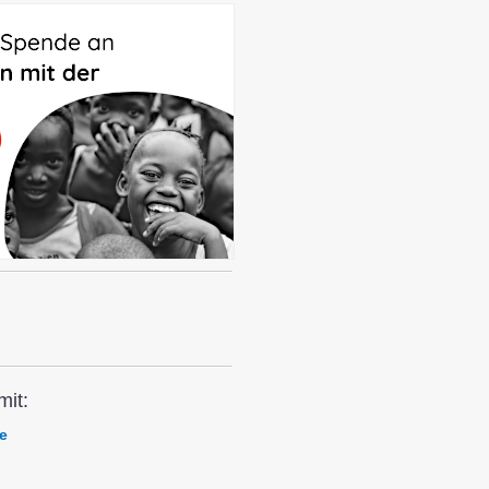
it:
e