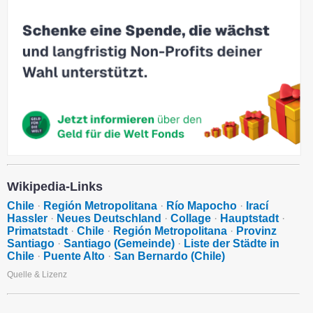
Wikipedia-Links
Chile
·
Región Metropolitana
·
Río Mapocho
·
Irací
Hassler
·
Neues Deutschland
·
Collage
·
Hauptstadt
·
Primatstadt
·
Chile
·
Región Metropolitana
·
Provinz
Santiago
·
Santiago (Gemeinde)
·
Liste der Städte in
Chile
·
Puente Alto
·
San Bernardo (Chile)
Quelle & Lizenz