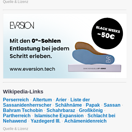
Quelle & Lizenz
Wikipedia-Links
Perserreich
·
Altertum
·
Arier
·
Liste der
Sassanidenherrscher
·
Schāhnāme
·
Papak
·
Sassan
·
Bahram Tschobin
·
Schahrbaraz
·
Großkönig
·
Partherreich
·
Islamische Expansion
·
Schlacht bei
Nehawend
·
Yazdegerd III.
·
Achämenidenreich
Quelle & Lizenz