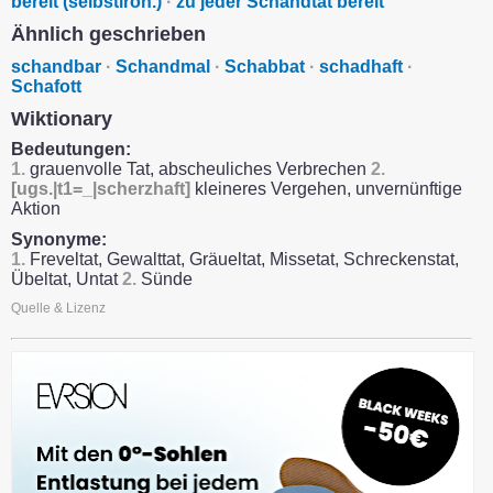
bereit (selbstiron.)
·
zu jeder Schandtat bereit
Ähnlich geschrieben
schandbar
·
Schandmal
·
Schabbat
·
schadhaft
·
Schafott
Wiktionary
Bedeutungen:
1.
grauenvolle Tat, abscheuliches Verbrechen
2.
[ugs.|t1=_|scherzhaft]
kleineres Vergehen, unvernünftige
Aktion
Synonyme:
1.
Freveltat, Gewalttat, Gräueltat, Missetat, Schreckenstat,
Übeltat, Untat
2.
Sünde
Quelle & Lizenz