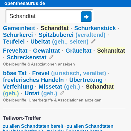
openthesaurus.de
Gemeinheit
·
Schandtat
·
Schurkenstück
·
Schurkerei
·
Spitzbüberei
(
veraltend
)
·
Teufelei
·
Übeltat
(
geh.
,
selten
)
Freveltat
·
Gewalttat
·
Gräueltat
·
Schandtat
·
Schreckenstat
Oberbegriffe & Assoziationen anzeigen
böse Tat
·
Frevel
(
juristisch
,
veraltet
)
·
frevlerisches Handeln
·
Übertretung
·
Verfehlung
·
Missetat
(
geh.
)
·
Schandtat
(
geh.
)
·
Untat
(
geh.
)
Oberbegriffe, Unterbegriffe & Assoziationen anzeigen
Teilwort-Treffer
zu allen Schandtaten bereit
·
zu allen Schandtaten