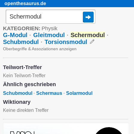
openthesaurus.de
KATEGORIEN:
Physik
G-Modul
·
Gleitmodul
·
Schermodul
·
Schubmodul
·
Torsionsmodul
Oberbegriffe & Assoziationen anzeigen
Teilwort-Treffer
Kein Teilwort-Treffer
Ähnlich geschrieben
Schubmodul
·
Schermaus
·
Solarmodul
Wiktionary
Keine direkten Treffer