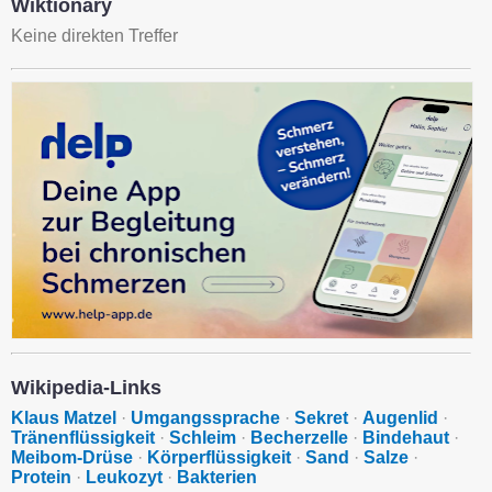
Wiktionary
Keine direkten Treffer
Wikipedia-Links
Klaus Matzel
·
Umgangssprache
·
Sekret
·
Augenlid
·
Tränenflüssigkeit
·
Schleim
·
Becherzelle
·
Bindehaut
·
Meibom-Drüse
·
Körperflüssigkeit
·
Sand
·
Salze
·
Protein
·
Leukozyt
·
Bakterien