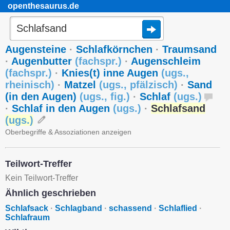
openthesaurus.de
Augensteine
·
Schlafkörnchen
·
Traumsand
·
Augenbutter
(
fachspr.
)
·
Augenschleim
(
fachspr.
)
·
Knies(t) inne Augen
(
ugs.
,
rheinisch
)
·
Matzel
(
ugs.
,
pfälzisch
)
·
Sand
(in den Augen)
(
ugs.
,
fig.
)
·
Schlaf
(
ugs.
)
·
Schlaf in den Augen
(
ugs.
)
·
Schlafsand
(
ugs.
)
Oberbegriffe & Assoziationen anzeigen
Teilwort-Treffer
Kein Teilwort-Treffer
Ähnlich geschrieben
Schlafsack
·
Schlagband
·
schassend
·
Schlaflied
·
Schlafraum