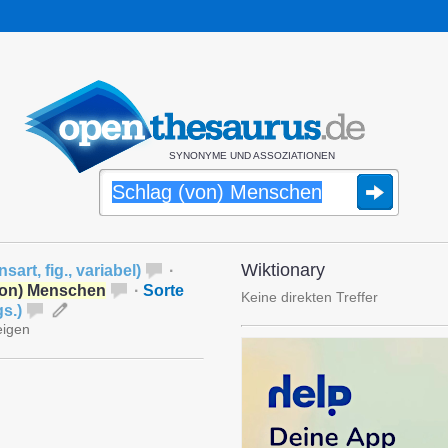
SYNONYME UND ASSOZIATIONEN
Wiktionary
nsart
,
fig.
,
variabel
)
·
von) Menschen
·
Sorte
Keine direkten Treffer
gs.
)
eigen