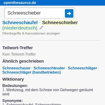
openthesaurus.de
Schneeschaufel
·
Schneeschieber
(
niederdeutsch
)
Oberbegriffe & Assoziationen anzeigen
Teilwort-Treffer
Kein Teilwort-Treffer
Ähnlich geschrieben
Schneeschauer
·
Schneeschleuder
·
Schneeschläger
·
Schneeschläger (handbetrieben)
Wiktionary
Bedeutungen:
1.
Werkzeug, mit dem Schnee von Gehwegen geräumt
wird
Synonyme:
1.
Schneeschaufel, Schneeschippe