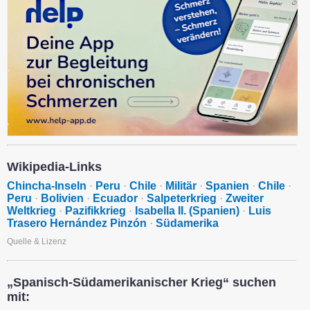
Wikipedia-Links
Chincha-Inseln
·
Peru
·
Chile
·
Militär
·
Spanien
·
Chile
·
Peru
·
Bolivien
·
Ecuador
·
Salpeterkrieg
·
Zweiter
Weltkrieg
·
Pazifikkrieg
·
Isabella II. (Spanien)
·
Luis
Trasero Hernández Pinzón
·
Südamerika
Quelle & Lizenz
„Spanisch-Südamerikanischer Krieg“ suchen
mit: