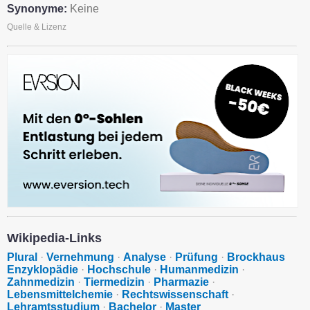
Synonyme:
Keine
Quelle & Lizenz
Wikipedia-Links
Plural
·
Vernehmung
·
Analyse
·
Prüfung
·
Brockhaus
Enzyklopädie
·
Hochschule
·
Humanmedizin
·
Zahnmedizin
·
Tiermedizin
·
Pharmazie
·
Lebensmittelchemie
·
Rechtswissenschaft
·
Lehramtsstudium
·
Bachelor
·
Master