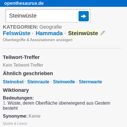
openthesaurus.de
KATEGORIEN:
Geografie
Felswüste
·
Hammada
·
Steinwüste
Oberbegriffe & Assoziationen anzeigen
Teilwort-Treffer
Kein Teilwort-Treffer
Ähnlich geschrieben
Steinobst
·
Steinraute
·
Steinwolle
·
Sternwarte
Wiktionary
Bedeutungen:
1.
Wüste, deren Oberfläche überwiegend aus Gestein
besteht
Synonyme:
Keine
Quelle & Lizenz