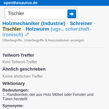
openthesaurus.de
Holzmechaniker (Industrie)
·
Schreiner
·
Tischler
·
Holzwurm
(
ugs.
,
scherzhaft-
ironisch
)
Oberbegriffe, Unterbegriffe & Assoziationen anzeigen
Teilwort-Treffer
Kein Teilwort-Treffer
Ähnlich geschrieben
Keine ähnlichen Treffer
Wiktionary
Bedeutungen:
1.
Handwerker, der aus Holz Möbel oder Fenster und
Türen herstellt
Synonyme: