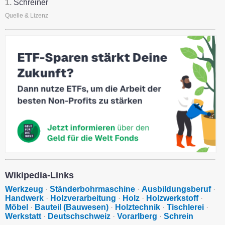
1.
Schreiner
Quelle & Lizenz
Wikipedia-Links
Werkzeug
·
Ständerbohrmaschine
·
Ausbildungsberuf
·
Handwerk
·
Holzverarbeitung
·
Holz
·
Holzwerkstoff
·
Möbel
·
Bauteil (Bauwesen)
·
Holztechnik
·
Tischlerei
·
Werkstatt
·
Deutschschweiz
·
Vorarlberg
·
Schrein