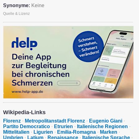
Synonyme:
Keine
Quelle & Lizenz
Wikipedia-Links
Florenz
·
Metropolitanstadt Florenz
·
Eugenio Giani
·
Partito Democratico
·
Etrurien
·
Italienische Regionen
·
Mittelitalien
·
Ligurien
·
Emilia-Romagna
·
Marken
·
Umbrien
·
Latium
·
Renaissance
·
Italienische Sprache
·