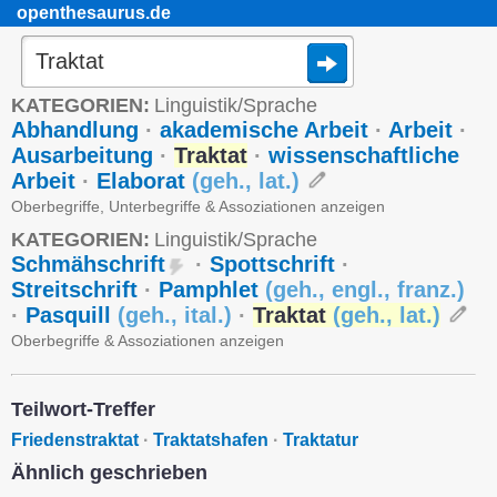
openthesaurus.de
KATEGORIEN:
Linguistik/Sprache
Abhandlung
·
akademische Arbeit
·
Arbeit
·
Ausarbeitung
·
Traktat
·
wissenschaftliche
Arbeit
·
Elaborat
(
geh.
,
lat.
)
Oberbegriffe, Unterbegriffe & Assoziationen anzeigen
KATEGORIEN:
Linguistik/Sprache
Schmähschrift
·
Spottschrift
·
Streitschrift
·
Pamphlet
(
geh.
,
engl.
,
franz.
)
·
Pasquill
(
geh.
,
ital.
)
·
Traktat
(
geh.
,
lat.
)
Oberbegriffe & Assoziationen anzeigen
Teilwort-Treffer
Friedenstraktat
·
Traktatshafen
·
Traktatur
Ähnlich geschrieben