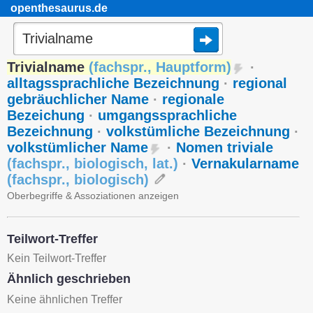
openthesaurus.de
Trivialname
(
fachspr.
,
Hauptform
)
·
alltagssprachliche Bezeichnung
·
regional
gebräuchlicher Name
·
regionale
Bezeichung
·
umgangssprachliche
Bezeichnung
·
volkstümliche Bezeichnung
·
volkstümlicher Name
·
Nomen triviale
(
fachspr.
,
biologisch
,
lat.
)
·
Vernakularname
(
fachspr.
,
biologisch
)
Oberbegriffe & Assoziationen anzeigen
Teilwort-Treffer
Kein Teilwort-Treffer
Ähnlich geschrieben
Keine ähnlichen Treffer