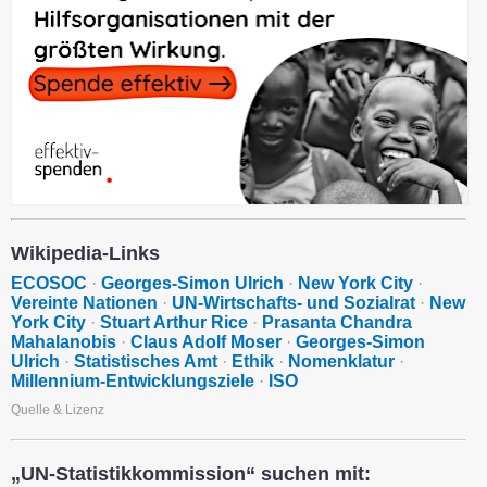
Wikipedia-Links
ECOSOC
·
Georges-Simon Ulrich
·
New York City
·
Vereinte Nationen
·
UN-Wirtschafts- und Sozialrat
·
New
York City
·
Stuart Arthur Rice
·
Prasanta Chandra
Mahalanobis
·
Claus Adolf Moser
·
Georges-Simon
Ulrich
·
Statistisches Amt
·
Ethik
·
Nomenklatur
·
Millennium-Entwicklungsziele
·
ISO
Quelle & Lizenz
„UN-Statistikkommission“ suchen mit: