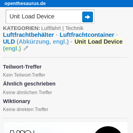
openthesaurus.de
KATEGORIEN:
Luftfahrt
|
Technik
Luftfrachtbehälter
·
Luftfrachtcontainer
·
ULD
(
Abkürzung
,
engl.
)
·
Unit Load Device
(
engl.
)
Teilwort-Treffer
Kein Teilwort-Treffer
Ähnlich geschrieben
Keine ähnlichen Treffer
Wiktionary
Keine direkten Treffer