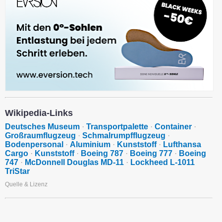
Wikipedia-Links
Deutsches Museum
·
Transportpalette
·
Container
·
Großraumflugzeug
·
Schmalrumpfflugzeug
·
Bodenpersonal
·
Aluminium
·
Kunststoff
·
Lufthansa
Cargo
·
Kunststoff
·
Boeing 787
·
Boeing 777
·
Boeing
747
·
McDonnell Douglas MD-11
·
Lockheed L-1011
TriStar
Quelle & Lizenz