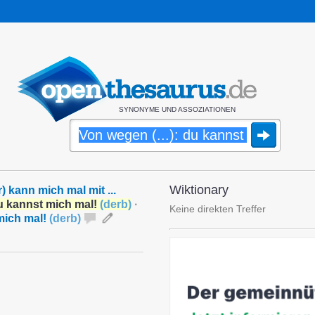
SYNONYME UND ASSOZIATIONEN
Wiktionary
r) kann mich mal mit ...
du kannst mich mal!
(
derb
)
·
Keine direkten Treffer
 mich mal!
(
derb
)