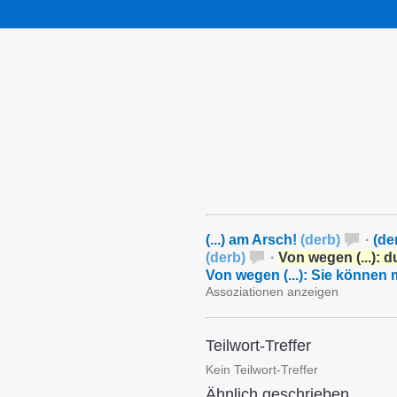
(...) am Arsch!
(
derb
)
·
(de
(
derb
)
·
Von wegen (...): 
Von wegen (...): Sie können
Assoziationen anzeigen
Teilwort-Treffer
Kein Teilwort-Treffer
Ähnlich geschrieben