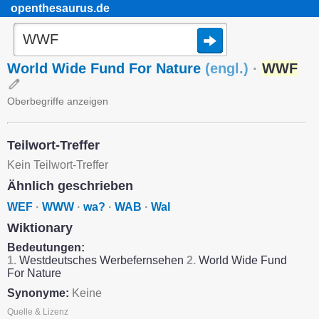
openthesaurus.de
World Wide Fund For Nature
(
engl.
)
·
WWF
Oberbegriffe anzeigen
Teilwort-Treffer
Kein Teilwort-Treffer
Ähnlich geschrieben
WEF
·
WWW
·
wa?
·
WAB
·
Wal
Wiktionary
Bedeutungen:
1.
Westdeutsches Werbefernsehen
2.
World Wide Fund
For Nature
Synonyme:
Keine
Quelle & Lizenz