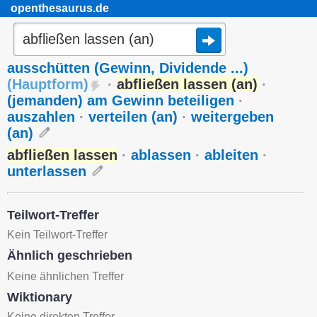
openthesaurus.de
ausschütten (Gewinn, Dividende ...)
(
Hauptform
)
·
abfließen lassen (an)
·
(jemanden) am Gewinn beteiligen
·
auszahlen
·
verteilen (an)
·
weitergeben
(an)
abfließen lassen
·
ablassen
·
ableiten
·
unterlassen
Teilwort-Treffer
Kein Teilwort-Treffer
Ähnlich geschrieben
Keine ähnlichen Treffer
Wiktionary
Keine direkten Treffer