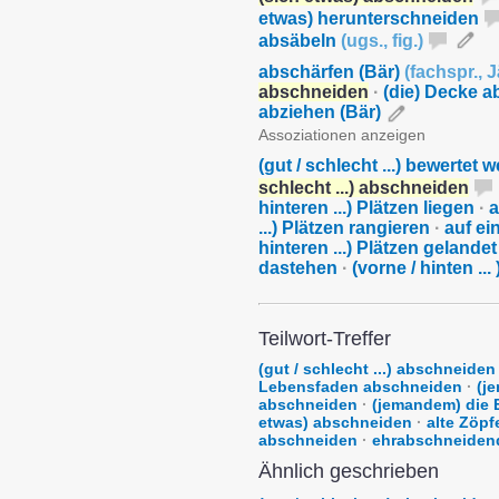
etwas) herunterschneiden
absäbeln
(
ugs.
,
fig.
)
abschärfen (Bär)
(
fachspr.
,
J
abschneiden
·
(die) Decke a
abziehen (Bär)
Assoziationen anzeigen
(gut / schlecht ...) bewertet
schlecht ...) abschneiden
hinteren ...) Plätzen liegen
·
a
...) Plätzen rangieren
·
auf ei
hinteren ...) Plätzen gelandet
dastehen
·
(vorne / hinten ... 
Teilwort-Treffer
(gut / schlecht ...) abschneiden
Lebensfaden abschneiden
·
(j
abschneiden
·
(jemandem) die 
etwas) abschneiden
·
alte Zöp
abschneiden
·
ehrabschneiden
Ähnlich geschrieben