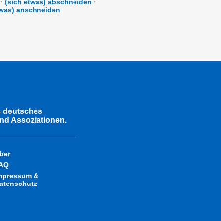
·
(sich etwas) abschneiden
·
twas) anschneiden
s deutsches
nd Assoziationen.
ber
AQ
mpressum &
atenschutz