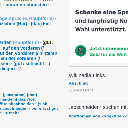
·
herunterschneiden
·
ägersprache
,
Hauptform
)
·
bziehen (Bär)
·
(das) Fell
 werden
(
Hauptform
)
·
(gut /
·
auf den vorderen (/
uf den vorderen (/ hinteren
nem der vorderen (/
 sein
·
(gut / schlecht ...)
) liegen
Wikipedia-Links
Abschnitt
Quelle & Lizenz
·
(jemandem) (den)
emandem) das Wort
Ehre abschneiden
·
(sich
„abschneiden“ suchen mit
fe abschneiden
·
beim Test gut
d
mehr
Wortformen von korrekturen.d