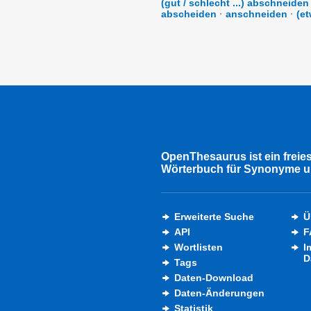
(gut / schlecht ...) abschneiden
abscheiden
·
anschneiden
·
(e
OpenThesaurus ist ein freie
Wörterbuch für Synonyme u
Erweiterte Suche
Ü
API
F
Wortlisten
I
D
Tags
Daten-Download
Daten-Änderungen
Statistik