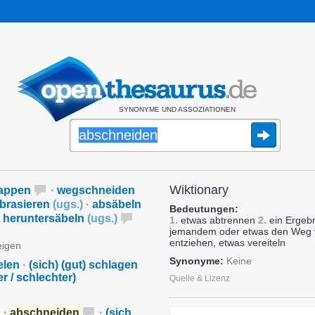
SYNONYME UND ASSOZIATIONEN
Wiktionary
appen
·
wegschneiden
brasieren
(
ugs.
)
·
absäbeln
Bedeutungen:
heruntersäbeln
(
ugs.
)
1.
etwas abtrennen
2.
ein Ergebn
jemandem oder etwas den Weg 
entziehen, etwas vereiteln
eigen
Synonyme:
Keine
elen
·
(sich) (gut) schlagen
er / schlechter)
Quelle & Lizenz
·
abschneiden
·
(sich