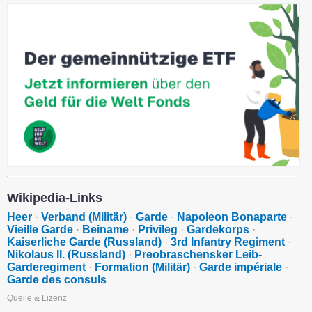
Wikipedia-Links
Heer
·
Verband (Militär)
·
Garde
·
Napoleon Bonaparte
·
Vieille Garde
·
Beiname
·
Privileg
·
Gardekorps
·
Kaiserliche Garde (Russland)
·
3rd Infantry Regiment
·
Nikolaus II. (Russland)
·
Preobraschensker Leib-
Garderegiment
·
Formation (Militär)
·
Garde impériale
·
Garde des consuls
Quelle & Lizenz