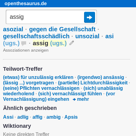
openthesaurus.de
asozial
·
gegen die Gesellschaft
·
gesellschaftsschädlich
·
unsozial
·
asi
(
ugs.
)
·
assig
(
ugs.
)
Assoziationen anzeigen
Teilwort-Treffer
(etwas) für unzulässig erklären
·
(irgendwo) ansässig
·
(lässig ...) vorgetragen
·
(partielle) Lichtdurchlässigkeit
·
(seine) Pflichten vernachlässigen
·
(sich) unablässig
wiederholend
·
(sich) vernachlässigt fühlen
·
(vor
Vernachlässigung) eingehen
mehr
Ähnlich geschrieben
Assi
·
adlig
·
affig
·
ambig
·
Apsis
Wiktionary
Keine direkten Treffer