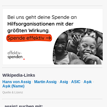
Wikipedia-Links
Hans von Assig
·
Martin Assig
·
Asig
·
ASIC
·
Aşık
·
Aşık (Name)
Quelle & Lizenz
„assig“ suchen mit: