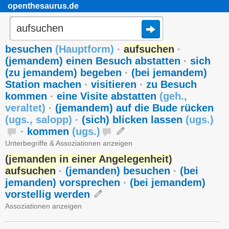
openthesaurus.de
besuchen
(
Hauptform
)
·
aufsuchen
·
(jemandem) einen Besuch abstatten
·
sich
(zu jemandem) begeben
·
(bei jemandem)
Station machen
·
visitieren
·
zu Besuch
kommen
·
eine Visite abstatten
(
geh.
,
veraltet
)
·
(jemandem) auf die Bude rücken
(
ugs.
,
salopp
)
·
(sich) blicken lassen
(
ugs.
)
·
kommen
(
ugs.
)
Unterbegriffe & Assoziationen anzeigen
(jemanden in einer Angelegenheit)
aufsuchen
·
(jemanden) besuchen
·
(bei
jemanden) vorsprechen
·
(bei jemandem)
vorstellig werden
Assoziationen anzeigen