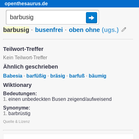
openthesaurus.de
barbusig
·
busenfrei
·
oben ohne
(
ugs.
)
Teilwort-Treffer
Kein Teilwort-Treffer
Ähnlich geschrieben
Babesia
·
barfüßig
·
bräsig
·
barfuß
·
bäumig
Wiktionary
Bedeutungen:
1.
einen unbedeckten Busen zeigend/aufweisend
Synonyme:
1.
barbrüstig
Quelle & Lizenz