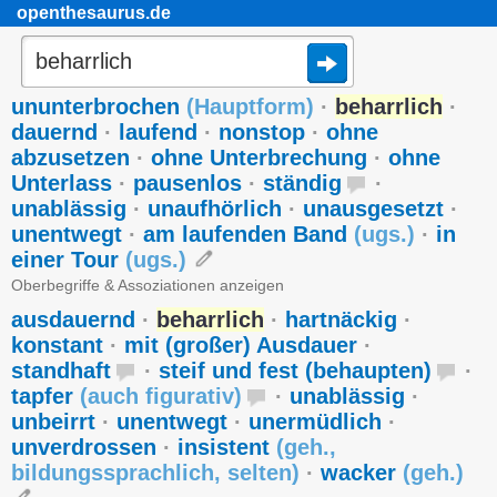
openthesaurus.de
ununterbrochen
(
Hauptform
)
·
beharrlich
·
dauernd
·
laufend
·
nonstop
·
ohne
abzusetzen
·
ohne Unterbrechung
·
ohne
Unterlass
·
pausenlos
·
ständig
·
unablässig
·
unaufhörlich
·
unausgesetzt
·
unentwegt
·
am laufenden Band
(
ugs.
)
·
in
einer Tour
(
ugs.
)
Oberbegriffe & Assoziationen anzeigen
ausdauernd
·
beharrlich
·
hartnäckig
·
konstant
·
mit (großer) Ausdauer
·
standhaft
·
steif und fest (behaupten)
·
tapfer
(
auch figurativ
)
·
unablässig
·
unbeirrt
·
unentwegt
·
unermüdlich
·
unverdrossen
·
insistent
(
geh.
,
bildungssprachlich
,
selten
)
·
wacker
(
geh.
)