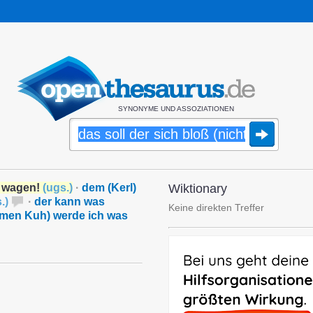
SYNONYME UND ASSOZIATIONEN
t) wagen!
(
ugs.
)
·
dem (Kerl)
Wiktionary
.
)
·
der kann was
Keine direkten Treffer
men Kuh) werde ich was