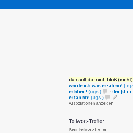
das soll der sich bloß (nich
werde ich was erzählen!
(
ugs
erleben!
(
ugs.
)
·
der (dum
erzählen!
(
ugs.
)
Assoziationen anzeigen
Teilwort-Treffer
Kein Teilwort-Treffer