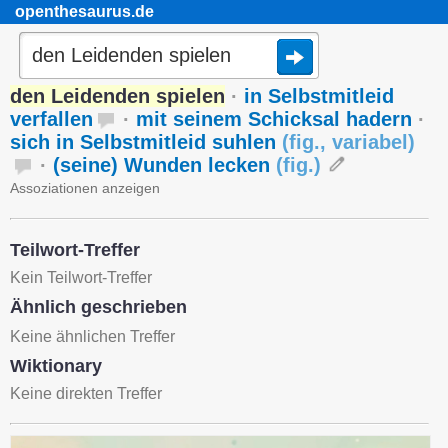
openthesaurus.de
den Leidenden spielen
·
in Selbstmitleid
verfallen
·
mit seinem Schicksal hadern
·
sich in Selbstmitleid suhlen
(
fig.
,
variabel
)
·
(seine) Wunden lecken
(
fig.
)
Assoziationen anzeigen
Teilwort-Treffer
Kein Teilwort-Treffer
Ähnlich geschrieben
Keine ähnlichen Treffer
Wiktionary
Keine direkten Treffer