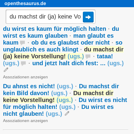
openthesaurus.de
du wirst es kaum für möglich halten
·
du
wirst es kaum glauben
·
man glaubt es
kaum
·
ob du es glaubst oder nicht
·
so
unglaublich es auch klingt
·
du machst dir
(ja) keine Vorstellung!
(
ugs.
)
·
tataa!
(
ugs.
)
·
und jetzt halt dich fest: ...
(
ugs.
)
Assoziationen anzeigen
Du ahnst es nicht!
(
ugs.
)
·
Du machst dir
kein Bild davon!
(
ugs.
)
·
Du machst dir
keine Vorstellung!
(
ugs.
)
·
Du wirst es nicht
für möglich halten!
(
ugs.
)
·
Du wirst es
nicht glauben!
(
ugs.
)
Assoziationen anzeigen