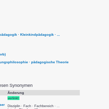
ädagogik · Kleinkindpädagogik · ...
erb)
hungsphilosophie · pädagogische Theorie
iesen Synonymen
Änderung
verlinkt:
ser
Disziplin · Fach · Fachbereich · ...