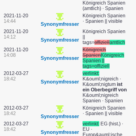
Königreich Spanien
(amtlich) · Spanien
2021-11-20
Königreich Spanien
14:44
· Spanien || visible
Synonymfresser
2021-11-20
Königreich Spanien
14:12
||
Synonymfresser
tags=
offiziell
amtlich
2021-11-20
Königreich
14:08
Spanien
Königreich
Synonymfresser
Spanien ||
tags=offiziell
2012-03-27
verlinkt:
18:42
K&ouml;nigreich ·
Synonymfresser
K&ouml;nigtum
ist
ein Oberbegriff von
K&ouml;nigreich
Spanien · Spanien
2012-03-27
Königreich Spanien
18:42
· Spanien || visible
Synonymfresser
2012-03-27
verlinkt:
EG (hist.) ·
18:42
EU ·
Synonymfresser
Europ&auml;ische