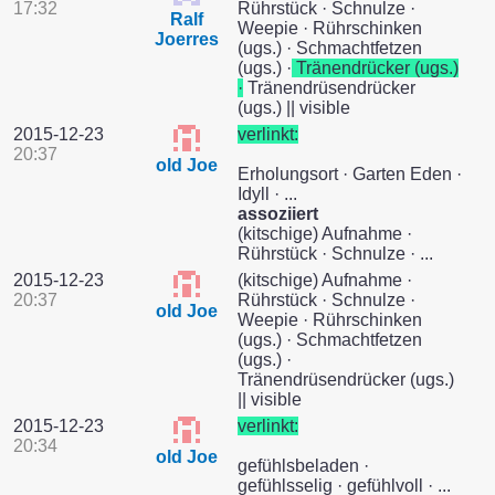
17:32
Rührstück · Schnulze ·
Ralf
Weepie · Rührschinken
Joerres
(ugs.) · Schmachtfetzen
(ugs.) ·
Tränendrücker (ugs.)
·
Tränendrüsendrücker
(ugs.) || visible
2015-12-23
verlinkt:
20:37
old Joe
Erholungsort · Garten Eden ·
Idyll · ...
assoziiert
(kitschige) Aufnahme ·
Rührstück · Schnulze · ...
2015-12-23
(kitschige) Aufnahme ·
20:37
Rührstück · Schnulze ·
old Joe
Weepie · Rührschinken
(ugs.) · Schmachtfetzen
(ugs.) ·
Tränendrüsendrücker (ugs.)
|| visible
2015-12-23
verlinkt:
20:34
old Joe
gefühlsbeladen ·
gefühlsselig · gefühlvoll · ...