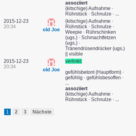
assoziiert
(kitschige) Aufnahme ·
Rührstück · Schnulze · ...
2015-12-23
(kitschige) Aufnahme ·
20:34
Rührstück · Schnulze ·
old Joe
Weepie · Rührschinken
(ugs.) · Schmachtfetzen
(ugs.) ·
Tränendrüsendrücker (ugs.)
|| visible
2015-12-23
verlinkt:
20:34
old Joe
gefühlsbetont (Hauptform) ·
gefühlig · gefühlsbesoffen ·
...
assoziiert
(kitschige) Aufnahme ·
Rührstück · Schnulze · ...
1
2
3
Nächste