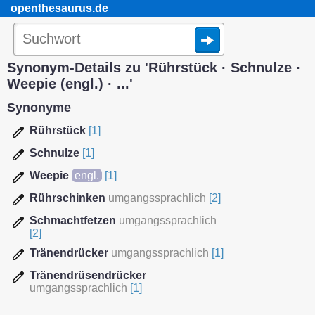
openthesaurus.de
Synonym-Details zu 'Rührstück · Schnulze ·
Weepie (engl.) · ...'
Synonyme
Rührstück
[1]
Schnulze
[1]
Weepie
engl.
[1]
Rührschinken
umgangssprachlich
[2]
Schmachtfetzen
umgangssprachlich
[2]
Tränendrücker
umgangssprachlich
[1]
Tränendrüsendrücker
umgangssprachlich
[1]