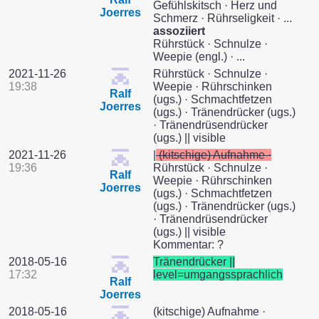
Gefühlskitsch · Herz und
Joerres
Schmerz · Rührseligkeit · ...
assoziiert
Rührstück · Schnulze ·
Weepie (engl.) · ...
2021-11-26
Rührstück · Schnulze ·
19:38
Weepie · Rührschinken
Ralf
(ugs.) · Schmachtfetzen
Joerres
(ugs.) · Tränendrücker (ugs.)
· Tränendrüsendrücker
(ugs.) || visible
2021-11-26
|
(kitschige) Aufnahme ·
19:36
Rührstück · Schnulze ·
Ralf
Weepie · Rührschinken
Joerres
(ugs.) · Schmachtfetzen
(ugs.) · Tränendrücker (ugs.)
· Tränendrüsendrücker
(ugs.) || visible
Kommentar: ?
2018-05-16
Tränendrücker ||
17:32
level=umgangssprachlich
Ralf
Joerres
2018-05-16
(kitschige) Aufnahme ·