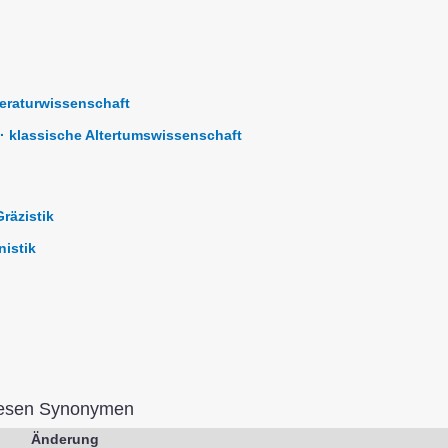
teraturwissenschaft
· klassische Altertumswissenschaft
Gräzistik
nistik
iesen Synonymen
Änderung