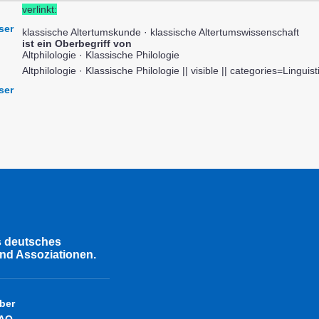
verlinkt:
ser
klassische Altertumskunde · klassische Altertumswissenschaft
ist ein Oberbegriff von
Altphilologie · Klassische Philologie
Altphilologie · Klassische Philologie || visible || categories=Linguis
ser
s deutsches
nd Assoziationen.
ber