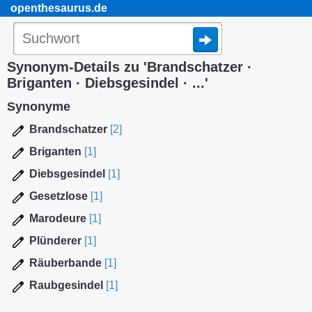
openthesaurus.de
Synonym-Details zu 'Brandschatzer ·
Briganten · Diebsgesindel · ...'
Synonyme
Brandschatzer
[2]
Briganten
[1]
Diebsgesindel
[1]
Gesetzlose
[1]
Marodeure
[1]
Plünderer
[1]
Räuberbande
[1]
Raubgesindel
[1]