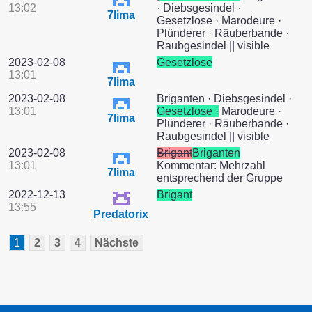
13:02
· Diebsgesindel ·
7lima
Gesetzlose · Marodeure ·
Plünderer · Räuberbande ·
Raubgesindel || visible
2023-02-08
Gesetzlose
13:01
7lima
2023-02-08
Briganten · Diebsgesindel ·
13:01
Gesetzlose ·
Marodeure ·
7lima
Plünderer · Räuberbande ·
Raubgesindel || visible
2023-02-08
Brigant
Briganten
13:01
Kommentar: Mehrzahl
7lima
entsprechend der Gruppe
2022-12-13
Brigant
13:55
Predatorix
1
2
3
4
Nächste